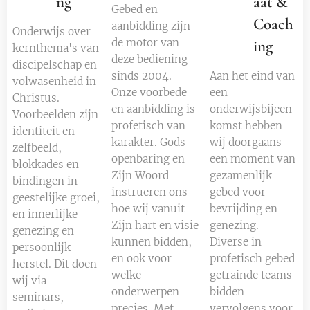
ng
aat &
Gebed en
Coach
aanbidding zijn
Onderwijs over
de motor van
ing
kernthema's van
deze bediening
discipelschap en
sinds 2004.
Aan het eind van
volwasenheid in
Onze voorbede
een
Christus.
en aanbidding is
onderwijsbijeen
Voorbeelden zijn
profetisch van
komst hebben
identiteit en
karakter. Gods
wij doorgaans
zelfbeeld,
openbaring en
een moment van
blokkades en
Zijn Woord
gezamenlijk
bindingen in
instrueren ons
gebed voor
geestelijke groei,
hoe wij vanuit
bevrijding en
en innerlijke
Zijn hart en visie
genezing.
genezing en
kunnen bidden,
Diverse in
persoonlijk
en ook voor
profetisch gebed
herstel. Dit doen
welke
getrainde teams
wij via
onderwerpen
bidden
seminars,
precies. Met
vervolgens voor