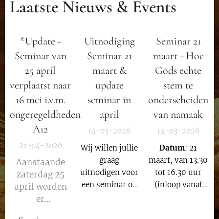
Laatste Nieuws & Events
*Update -
Uitnodiging
Seminar 21
Seminar van
Seminar 21
maart - Hoe
25 april
maart &
Gods echte
verplaatst naar
update
stem te
16 mei i.v.m.
seminar in
onderscheiden
ongeregeldheden
april
van namaak
A12
14-03-2026
14-03-2026
21-04-2026
Wij willen jullie
Datum
: 21
graag
maart, van 13.30
Aanstaande
uitnodigen voor
tot 16.30 uur
zaterdag 25
een seminar op
(inloop vanaf
april worden
21 maart. Het
13.15 uur)
er
onderwerp is :
ongeregeldheden